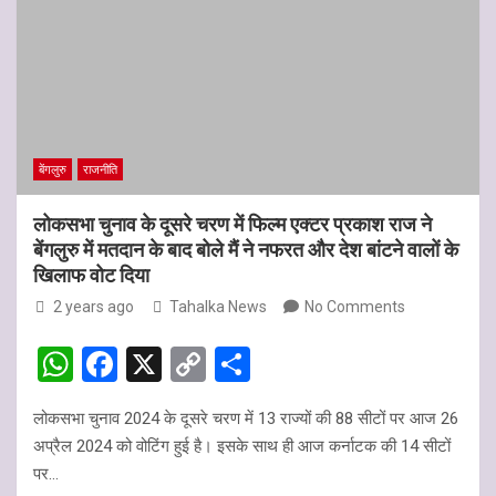
बेंगलुरु
राजनीति
लोकसभा चुनाव के दूसरे चरण में फिल्म एक्टर प्रकाश राज ने
बेंगलुरु में मतदान के बाद बोले मैं ने नफरत और देश बांटने वालों के
खिलाफ वोट दिया
2 years ago
Tahalka News
No Comments
W
F
X
C
S
h
a
o
h
लोकसभा चुनाव 2024 के दूसरे चरण में 13 राज्यों की 88 सीटों पर आज 26
at
ce
py
ar
अप्रैल 2024 को वोटिंग हुई है। इसके साथ ही आज कर्नाटक की 14 सीटों
s
b
Li
e
पर…