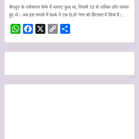
h
a
o
h
बेंगलुरु के रामेश्वरम कैफे में ब्लास्ट हुआ था, जिसमें 10 से अधिक लोग घायल
at
ce
py
ar
हुए थे। अब इस मामले में NIA ने एक BJP नेता को हिरासत में लिया है।…
s
b
Li
e
W
F
X
C
S
A
o
n
h
a
o
h
p
o
k
at
ce
py
ar
p
k
s
b
Li
e
A
o
n
p
o
k
p
k