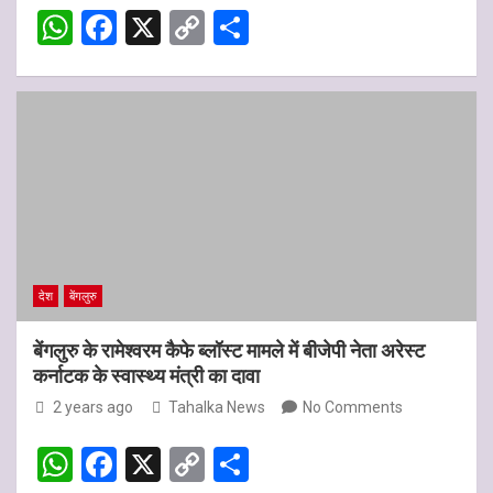
A
o
n
W
F
X
C
S
p
o
k
h
a
o
h
p
k
at
ce
py
ar
s
b
Li
e
A
o
n
p
o
k
p
k
देश
बेंगलुरु
बेंगलुरु के रामेश्वरम कैफे ब्लॉस्ट मामले में बीजेपी नेता अरेस्ट
कर्नाटक के स्वास्थ्य मंत्री का दावा
2 years ago
Tahalka News
No Comments
W
F
X
C
S