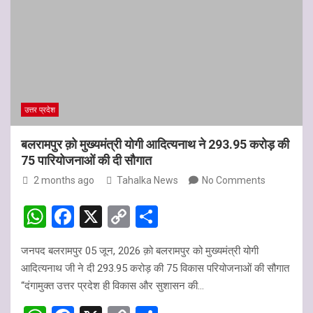
s
b
Li
e
A
o
n
p
o
k
p
k
उत्तर प्रदेश
बलरामपुर क़ो मुख्यमंत्री योगी आदित्यनाथ ने 293.95 करोड़ की
75 पारियोजनाओं की दी सौगात
2 months ago
Tahalka News
No Comments
W
F
X
C
S
h
a
o
h
जनपद बलरामपुर 05 जून, 2026 क़ो बलरामपुर को मुख्यमंत्री योगी
at
ce
py
ar
आदित्यनाथ जी ने दी 293.95 करोड़ की 75 विकास परियोजनाओं की सौगात
s
b
Li
e
“दंगामुक्त उत्तर प्रदेश ही विकास और सुशासन की…
A
o
n