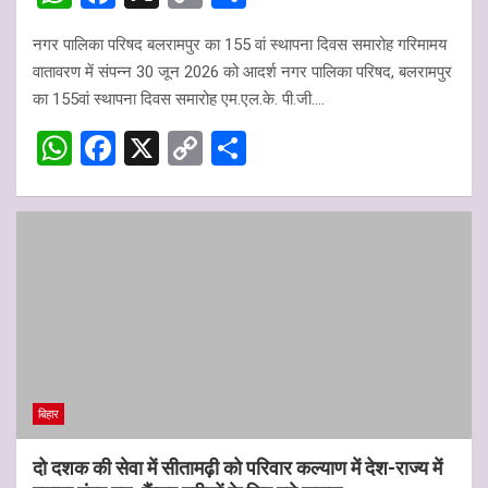
h
a
o
h
नगर पालिका परिषद बलरामपुर का 155 वां स्थापना दिवस समारोह गरिमामय
at
ce
py
ar
वातावरण में संपन्न 30 जून 2026 को आदर्श नगर पालिका परिषद, बलरामपुर
s
b
Li
e
का 155वां स्थापना दिवस समारोह एम.एल.के. पी.जी.…
A
o
n
W
F
X
C
S
p
o
k
h
a
o
h
p
k
at
ce
py
ar
s
b
Li
e
A
o
n
p
o
k
p
k
बिहार
दो दशक की सेवा में सीतामढ़ी को परिवार कल्याण में देश-राज्य में