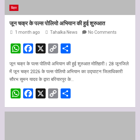
बिहार
जून चक्र के पल्स पोलियो अभियान की हुई शुरुआत
1 month ago
Tahalka News
No Comments
W
F
X
C
S
h
a
o
h
जून चक्र के पल्स पोलियो अभियान की हुई शुरुआत मोतिहारी। 28 जूनजिले
at
ce
py
ar
में जून चक्र 2026 के पल्स पोलियो अभियान का उद्घाटन जिलाधिकारी
s
b
Li
e
सौरभ सुमन यादव के द्वारा बरियारपुर के…
A
o
n
W
F
X
C
S
p
o
k
h
a
o
h
p
k
at
ce
py
ar
s
b
Li
e
A
o
n