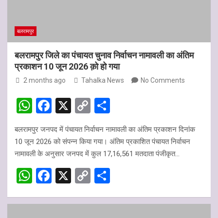
p
k
बलरामपुर
बलरामपुर जिले का पंचायत चुनाव निर्वाचन नामावली का अंतिम
प्रकाशन 10 जून 2026 क़ो हो गया
2 months ago
Tahalka News
No Comments
W
F
X
C
S
h
a
o
h
बलरामपुर जनपद में पंचायत निर्वाचन नामावली का अंतिम प्रकाशन दिनांक
at
ce
py
ar
10 जून 2026 को संपन्न किया गया। अंतिम प्रकाशित पंचायत निर्वाचन
s
b
Li
e
नामावली के अनुसार जनपद में कुल 17,16,561 मतदाता पंजीकृत…
A
o
n
W
F
X
C
S
p
o
k
h
a
o
h
p
k
at
ce
py
ar