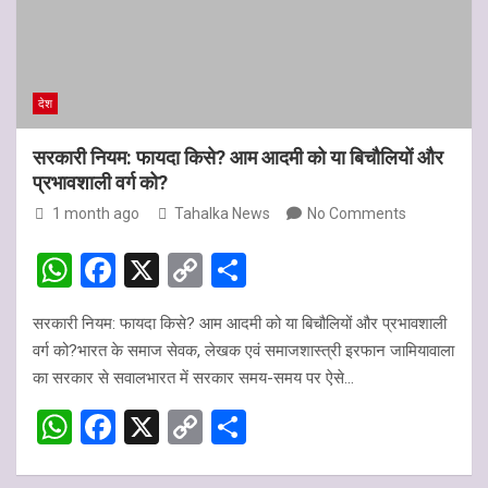
p
o
k
p
k
देश
सरकारी नियम: फायदा किसे? आम आदमी को या बिचौलियों और
प्रभावशाली वर्ग को?
1 month ago
Tahalka News
No Comments
W
F
X
C
S
h
a
o
h
सरकारी नियम: फायदा किसे? आम आदमी को या बिचौलियों और प्रभावशाली
at
ce
py
ar
वर्ग को?भारत के समाज सेवक, लेखक एवं समाजशास्त्री इरफान जामियावाला
s
b
Li
e
का सरकार से सवालभारत में सरकार समय-समय पर ऐसे…
A
o
n
W
F
X
C
S
p
o
k
h
a
o
h
p
k