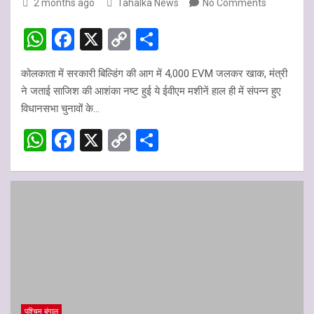
2 months ago
Tahalka News
No Comments
W
F
X
C
S
h
a
o
h
कोलकाता में सरकारी बिल्डिंग की आग में 4,000 EVM जलकर खाक, मंत्री
at
ce
py
ar
ने जताई साजिश की आशंका नष्ट हुई ये ईवीएम मशीनें हाल ही में संपन्न हुए
s
b
Li
e
विधानसभा चुनावों के…
A
o
n
W
F
X
C
S
p
o
k
h
a
o
h
p
k
at
ce
py
ar
s
b
Li
e
A
o
n
p
o
k
p
k
पश्चिम बंगाल