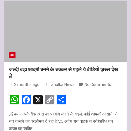
at
ce
py
ar
s
b
Li
e
A
o
n
p
o
k
p
k
देश
जल्दी बड़ा आदमी बनने के चक्कर से पहले ये वीडियो ज़रूर देख
लें
2 months ago
Tahalka News
No Comments
W
F
X
C
S
h
a
o
h
💰 क्या आपके बैंक खाते का प्रयोग करने के बदले, कोई आपको आसानी से
at
ce
py
ar
धन कमाने का प्रलोभन दे रहा है?⚠️ अवैध धन वाहक न बनें!अवैध धन
s
b
Li
e
वाहक वह व्यक्ति…