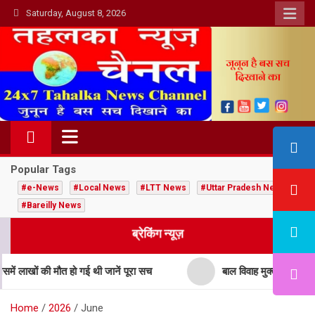
Skip
Saturday, August 8, 2026
to
content
Popular Tags
#e-News
#Local News
#LTT News
#Uttar Pradesh News
#Bareilly News
ब्रेकिंग न्यूज़
 की मौत हो गई थी जानें पूरा सच
बाल विवाह मुक्त भारत अभियान: लाल
Home
2026
June