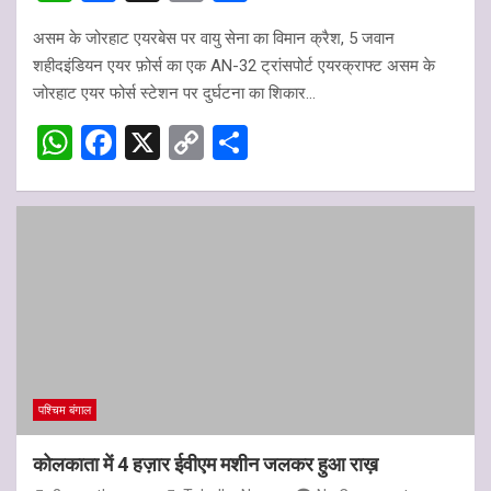
h
a
o
h
असम के जोरहाट एयरबेस पर वायु सेना का विमान क्रैश, 5 जवान
at
ce
py
ar
शहीदइंडियन एयर फ़ोर्स का एक AN-32 ट्रांसपोर्ट एयरक्राफ्ट असम के
s
b
Li
e
जोरहाट एयर फोर्स स्टेशन पर दुर्घटना का शिकार…
A
o
n
W
F
X
C
S
p
o
k
h
a
o
h
p
k
at
ce
py
ar
s
b
Li
e
A
o
n
p
o
k
p
k
पश्चिम बंगाल
कोलकाता में 4 हज़ार ईवीएम मशीन जलकर हुआ राख़