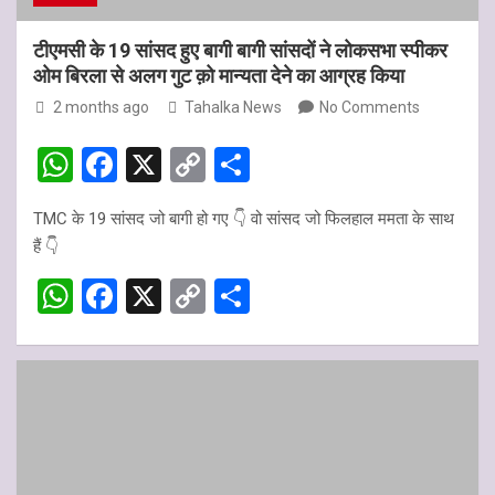
टीएमसी के 19 सांसद हुए बागी बागी सांसदों ने लोकसभा स्पीकर
ओम बिरला से अलग गुट क़ो मान्यता देने का आग्रह किया
2 months ago
Tahalka News
No Comments
W
F
X
C
S
h
a
o
h
TMC के 19 सांसद जो बागी हो गए 👇 वो सांसद जो फ‍िलहाल ममता के साथ
at
ce
py
ar
हैं 👇
s
b
Li
e
W
F
X
C
S
A
o
n
h
a
o
h
p
o
k
at
ce
py
ar
p
k
s
b
Li
e
A
o
n
p
o
k