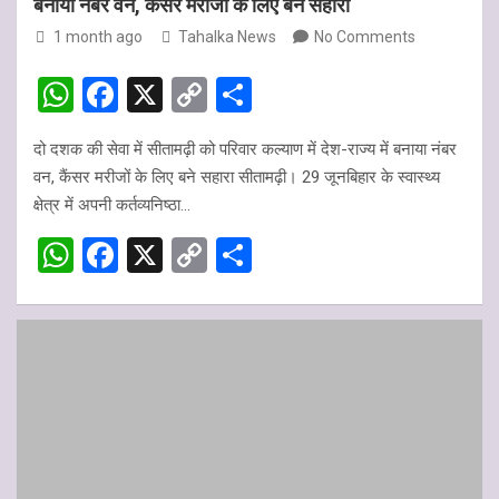
बनाया नंबर वन, कैंसर मरीजों के लिए बने सहारा
1 month ago
Tahalka News
No Comments
W
F
X
C
S
h
a
o
h
दो दशक की सेवा में सीतामढ़ी को परिवार कल्याण में देश-राज्य में बनाया नंबर
at
ce
py
ar
वन, कैंसर मरीजों के लिए बने सहारा सीतामढ़ी। 29 जूनबिहार के स्वास्थ्य
s
b
Li
e
क्षेत्र में अपनी कर्तव्यनिष्ठा…
A
o
n
W
F
X
C
S
p
o
k
h
a
o
h
p
k
at
ce
py
ar
s
b
Li
e
A
o
n
p
o
k
p
k