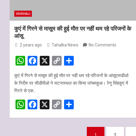
VSISHALI
कुएं में गिरने से मासूम की हुई मौत पर नहीं थम रहे परिजनों के
आंसू
2 years ago
Tahalka News
No Comments
W
F
X
C
S
h
a
o
h
कुएं में गिरने से मासूम की हुई मौत पर नहीं थम रहे परिजनों के आंसूएसडीओ
at
ce
py
ar
के निर्देश पर सीडीपीओ ने घटनास्थल का किया जांचमहुआ। रेणु सिंहकुएं में
s
b
Li
e
गिरने से एक…
A
o
n
W
F
X
C
S
p
o
k
h
a
o
h
p
k
at
ce
py
ar
Posts
s
b
Li
e
1
2