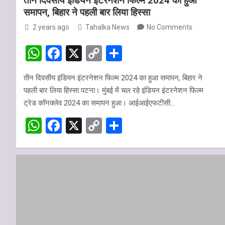
तीन दिवसीय इंडियन इंटरनेशन फिल्म 2024 का हुआ
समापन, बिहार ने पहली बार लिया हिस्सा
2 years ago
Tahalka News
No Comments
W
F
X
C
S
h
a
o
h
तीन दिवसीय इंडियन इंटरनेशन फिल्म 2024 का हुआ समापन, बिहार ने
at
ce
py
ar
पहली बार लिया हिस्सा पटना। मुंबई में चल रहे इंडियन इंटरनेशन फिल्म
s
b
Li
e
ट्रेड कॉनक्लेव 2024 का समापन हुआ। आईआईएफटीसी…
A
o
n
W
F
X
C
S
p
o
k
h
a
o
h
p
k
at
ce
py
ar
s
b
Li
e
A
o
n
p
o
k
p
k