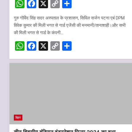
W
F
X
C
S
h
a
o
h
गुरु गोविंद सिंह सदर अस्पताल के प्रशासन, सिविल सर्जन पटना एबं DPM
at
ce
py
ar
विवेक कुमार की मिली भगत से गार्ड एजेंसी की मनमानी/तानाशाही।और सभी
s
b
Li
e
की मिली भगत से गार्ड के कंपनी…
A
o
n
W
F
X
C
S
p
o
k
h
a
o
h
p
k
at
ce
py
ar
s
b
Li
e
A
o
n
p
o
k
p
k
बिहार