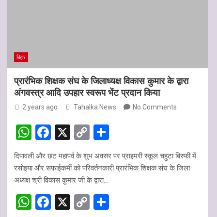
बिहार
प्रारंभिक शिक्षक संघ के जिलाध्यक्ष विकास कुमार के द्वारा
अंगवस्त्र आदि उपहार स्वरूप भेंट प्रदान किया
2 years ago
Tahalka News
No Comments
W
F
X
C
S
h
a
o
h
दिपावली और छट महापर्व के शुभ अवसर पर प्राइमरी स्कूल चहुटा बिस्फी में
at
ce
py
ar
रसोइया और सफाईकर्मी को परिवर्तनकारी प्रारंभिक शिक्षक संघ के जिला
s
b
Li
e
अध्यक्ष श्री विकास कुमार जी के द्वारा…
A
o
n
W
F
X
C
S
p
o
k