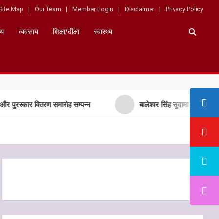
Site Map
Our Team
Member Login
Disclaimer
Privacy Policy
्य
व्यवसाय
शिक्षा/दीक्षा
स्वास्थ्य
र वितरण समारोह सम्पन्न
बालेश्वर सिंह सुदामा देवी उच्चतर माध्यमिक व