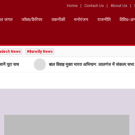
Home
Contact Us
About Us
ेल जगत
जॉब्स/कैरियर
तकनीकी
मनोरंजन
राजनीति
विविध-अन
radesh News
#Bareilly News
बाल विवाह मुक्त भारत अभियान: लालगंज में संकल्प सभा और पुरस्का