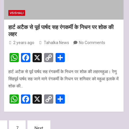
VSISHALI
हार्ट अटैक से पूर्व पार्षद सह रंगकर्मी के निधन पर शोक की
लहर
2 years ago
Tahalka News
No Comments
W
F
X
C
S
h
a
o
h
हार्ट अटैक से पूर्व पार्षद सह रंगकर्मी के निधन पर शोक की लहरमहुआ। रेणु
at
ce
py
ar
सिंहपूर्व पार्षद सह जाने माने रंगकर्मी के निधन पर शनिवार को महुआ इलाके में
s
b
Li
e
शोक की…
A
o
n
W
F
X
C
S
p
o
k
h
a
o
h
p
k
at
ce
py
ar
s
b
Li
e
…
7
Next