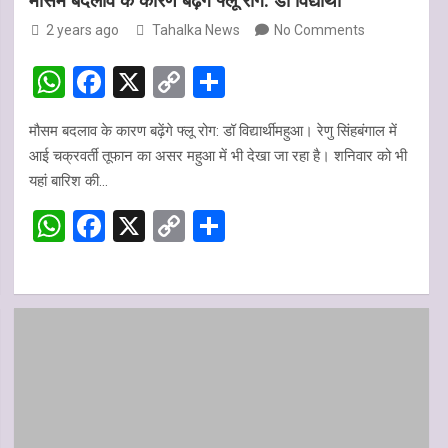
मौसम बदलाव के कारण बढ़ेंगे फ्लू रोग: डॉ विद्यार्थी
2 years ago
Tahalka News
No Comments
W
F
X
C
S
h
a
o
h
मौसम बदलाव के कारण बढ़ेंगे फ्लू रोग: डॉ विद्यार्थीमहुआ। रेणु सिंहबंगाल में
at
ce
py
ar
आई चक्रवर्ती तूफान का असर महुआ में भी देखा जा रहा है। शनिवार को भी
s
b
Li
e
यहां बारिश की…
A
o
n
W
F
X
C
S
p
o
k
h
a
o
h
p
k
at
ce
py
ar
s
b
Li
e
A
o
n
p
o
k
p
k