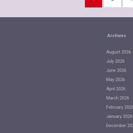
A
o
n
pagination
p
o
k
p
k
Archives
August 2026
July 2026
June 2026
May 2026
April 2026
March 2026
February 202
January 2026
December 20