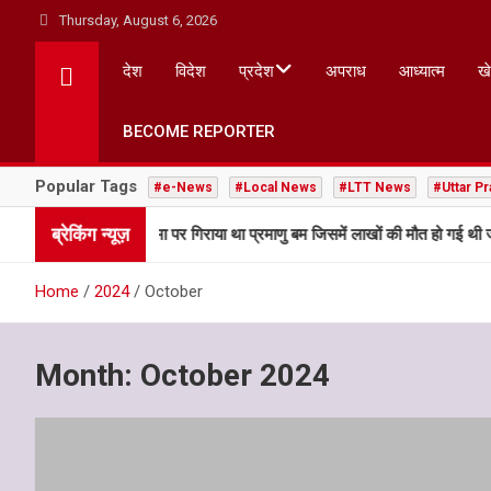
Skip
Thursday, August 6, 2026
to
content
देश
विदेश
प्रदेश
अपराध
आध्यात्म
ख
BECOME REPORTER
Popular Tags
#e-News
#Local News
#LTT News
#Uttar P
ब्रेकिंग न्यूज़
न के हीरोशिमा पर गिराया था प्रमाणु बम जिसमें लाखों की मौत हो गई थी जानें पूरा सच
Home
2024
October
Month:
October 2024