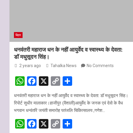
बिहार
धनवंतरी महाराज धन के नहीं आयुर्वेद व स्वास्थ्य के देवता:
डॉ मधुसूदन सिंह।
2 years ago
Tahalka News
No Comments
W
F
X
C
S
h
a
o
h
धनवंतरी महाराज धन के नहीं आयुर्वेद व स्वास्थ्य के देवता: डॉ मधुसूदन सिंह।
at
ce
py
ar
रिपोर्ट सुधीर मालाकार।हाजीपुर (वैशाली)आयुर्वेद के जनक एवं देवो के वैध
s
b
Li
e
भगवान धन्वंतरि जयंती समारोह पतंजलि चिकित्सालय ,गणेश…
A
o
n
W
F
X
C
S
p
o
k