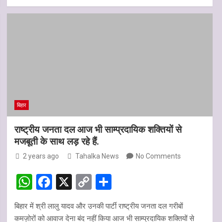
h
a
o
h
p
k
at
ce
py
ar
s
b
Li
e
A
o
n
p
o
k
p
k
बिहार
राष्ट्रीय जनता दल आज भी साम्प्रदायिक शक्तियों से
मजबूती के साथ लड़ रहे हैं.
2 years ago
Tahalka News
No Comments
W
F
X
C
S
h
a
o
h
बिहार में श्री लालु यादव और उनकी पार्टी राष्ट्रीय जनता दल गरीबों
at
ce
py
ar
कमज़ोरों को आवाज देना बंद नहीं किया आज भी साम्प्रदायिक शक्तियों से