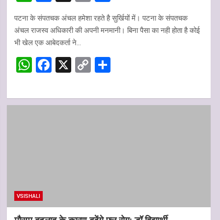
h
a
o
h
पटना के संपतचक अंचल हमेशा रहते है सुर्खियों में। पटना के संपतचक
at
ce
py
ar
अंचल राजस्व अधिकारी की अपनी मनमानी। बिना पैसा का नही होता है कोई
s
b
Li
e
भी खेल एक आबेदकर्ता ने…
A
o
n
W
F
X
C
S
p
o
k
h
a
o
h
p
k
at
ce
py
ar
s
b
Li
e
A
o
n
p
o
k
p
k
VSISHALI