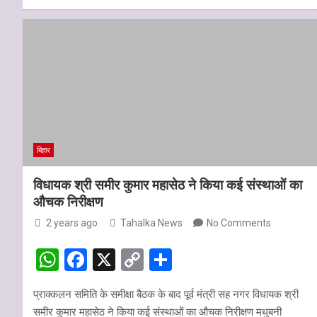
h
a
o
h
p
k
at
ce
py
ar
s
b
Li
e
A
o
n
p
o
k
p
k
बिहार
विधायक श्री समीर कुमार महासेठ ने किया कई संस्थाओं का
औचक निरीक्षण
2 years ago
Tahalka News
No Comments
W
F
X
C
S
h
a
o
h
प्राक्कलन समिति के समीक्षा बैठक के बाद पूर्व मंत्री सह नगर विधायक श्री
at
ce
py
ar
समीर कुमार महासेठ ने किया कई संस्थाओं का औचक निरीक्षण मधुबनी