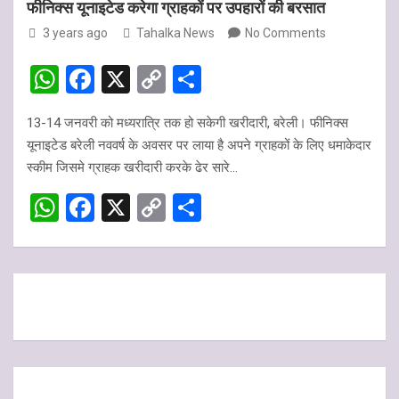
फीनिक्स यूनाइटेड करेगा ग्राहकों पर उपहारों की बरसात
3 years ago
Tahalka News
No Comments
W
F
X
C
S
h
a
o
h
13-14 जनवरी को मध्यरात्रि तक हो सकेगी खरीदारी, बरेली। फीनिक्स
at
ce
py
ar
यूनाइटेड बरेली नववर्ष के अवसर पर लाया है अपने ग्राहकों के लिए धमाकेदार
s
b
Li
e
स्कीम जिसमे ग्राहक खरीदारी करके ढेर सारे…
A
o
n
W
F
X
C
S
p
o
k
h
a
o
h
p
k
at
ce
py
ar
s
b
Li
e
A
o
n
p
o
k
p
k