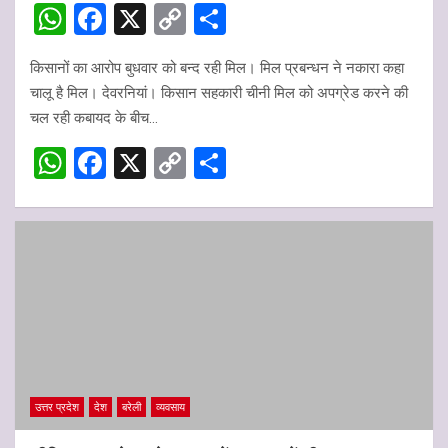
W
F
X
C
S
h
a
o
h
किसानों का आरोप बुधवार को बन्द रही मिल‌। मिल प्रबन्धन ने नकारा कहा
at
ce
py
ar
चालू‌ है मिल। देवरनियां। किसान सहकारी चीनी मिल को अपग्रेड करने की
s
b
Li
e
चल रही कबायद के बीच…
A
o
n
W
F
X
C
S
p
o
k
h
a
o
h
p
k
at
ce
py
ar
s
b
Li
e
A
o
n
p
o
k
p
k
उत्तर प्रदेश
देश
बरेली
व्यवसाय