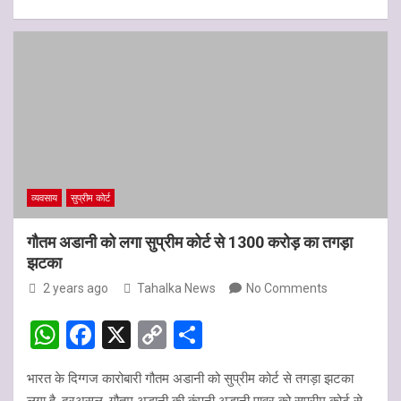
h
a
o
h
p
o
k
at
ce
py
ar
p
k
s
b
Li
e
A
o
n
p
o
k
p
k
व्यवसाय
सुप्रीम कोर्ट
गौतम अडानी को लगा सुप्रीम कोर्ट से 1300 करोड़ का तगड़ा
झटका
2 years ago
Tahalka News
No Comments
W
F
X
C
S
h
a
o
h
भारत के दिग्गज कारोबारी गौतम अडानी को सुप्रीम कोर्ट से तगड़ा झटका
at
ce
py
ar