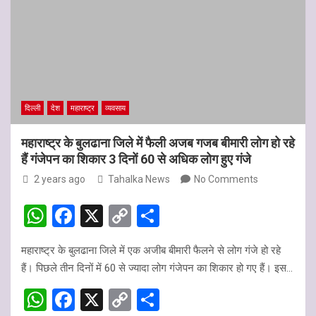
दिल्ली
देश
महाराष्‍ट्र
व्यवसाय
महाराष्ट्र के बुलढाना जिले में फैली अजब गजब बीमारी लोग हो रहे
हैं गंजेपन का शिकार 3 दिनों 60 से अधिक लोग हुए गंजे
2 years ago
Tahalka News
No Comments
W
F
X
C
S
h
a
o
h
महाराष्ट्र के बुलढाना जिले में एक अजीब बीमारी फैलने से लोग गंजे हो रहे
at
ce
py
ar
हैं। पिछले तीन दिनों में 60 से ज्यादा लोग गंजेपन का शिकार हो गए हैं। इस…
s
b
Li
e
W
F
X
C
S
A
o
n