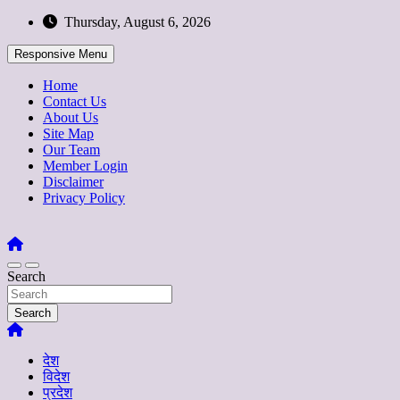
Skip
Thursday, August 6, 2026
to
content
Responsive Menu
Home
Contact Us
About Us
Site Map
Our Team
Member Login
Disclaimer
Privacy Policy
Search
Search
देश
विदेश
प्रदेश