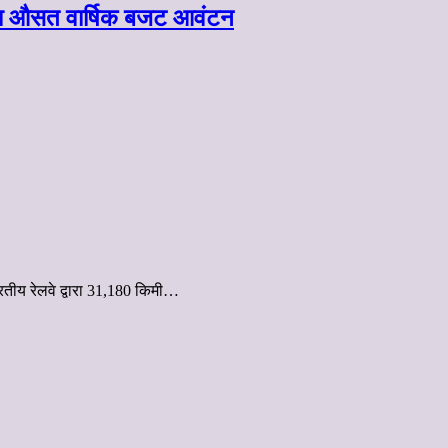
 का औसत वार्षिक बजट आवंटन
तीय रेलवे द्वारा 31,180 किमी…