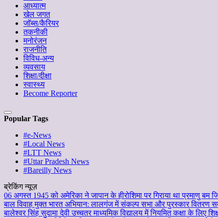
आध्यात्म
खेल जगत
जॉब्स/कैरियर
तकनीकी
मनोरंजन
राजनीति
विविध-अन्य
व्यवसाय
शिक्षा/दीक्षा
स्वास्थ्य
Become Reporter
Popular Tags
#e-News
#Local News
#LTT News
#Uttar Pradesh News
#Bareilly News
ब्रेकिंग न्यूज़
06 अगस्त 1945 को अमेरिका ने जापान के हीरोशिमा पर गिराया था प्रमाणु बम जिस
बाल विवाह मुक्त भारत अभियान: लालगंज में संकल्प सभा और पुरस्कार वितरण सम
बालेश्वर सिंह सुदामा देवी उच्चतर माध्यमिक विद्यालय में नियमित कक्षा के लिए शि