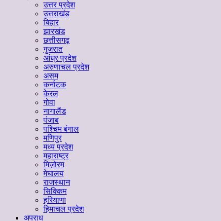
उत्तर प्रदेश
उत्तराखंड
बिहार
झारखंड
छत्तीसगढ़
गुजरात
आंध्र प्रदेश
अरुणाचल प्रदेश
असम
कर्नाटक
केरल
गोवा
नागालैंड
पंजाब
पश्चिम बंगाल
मणिपुर
मध्‍य प्रदेश
महाराष्‍ट्र
मिज़ोरम
मेघालय
राजस्थान
सिक्किम
हरियाणा
हिमाचल प्रदेश
अपराध