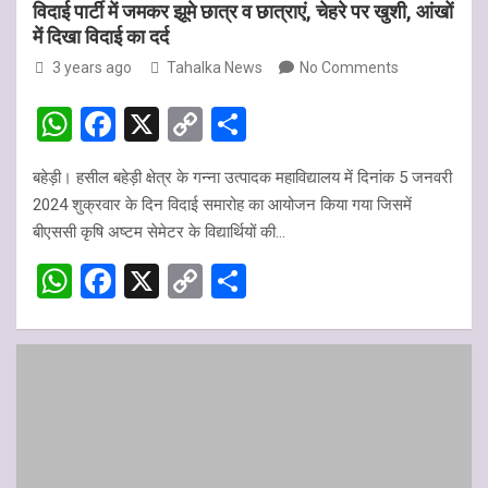
विदाई पार्टी में जमकर झूमे छात्र व छात्राएं, चेहरे पर खुशी, आंखों
में दिखा विदाई का दर्द
3 years ago
Tahalka News
No Comments
W
F
X
C
S
h
a
o
h
बहेड़ी। हसील बहेड़ी क्षेत्र के गन्ना उत्पादक महाविद्यालय में दिनांक 5 जनवरी
at
ce
py
ar
2024 शुक्रवार के दिन विदाई समारोह का आयोजन किया गया जिसमें
s
b
Li
e
बीएससी कृषि अष्टम सेमेटर के विद्यार्थियों की…
A
o
n
W
F
X
C
S
p
o
k
h
a
o
h
p
k
at
ce
py
ar
s
b
Li
e
A
o
n
p
o
k