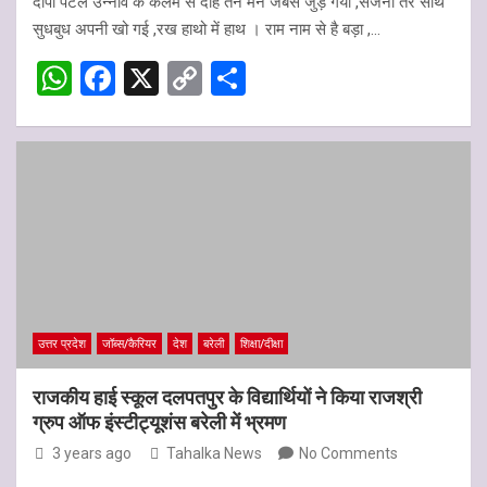
दीपा पटेल उन्नाव के कलम से दोहे तन मन जबसे जुड़ गया ,सजना तेरे साथ
at
ce
py
ar
सुधबुध अपनी खो गई ,रख हाथो में हाथ । राम नाम से है बड़ा ,…
s
b
Li
e
W
F
X
C
S
A
o
n
h
a
o
h
p
o
k
at
ce
py
ar
p
k
s
b
Li
e
A
o
n
p
o
k
p
k
उत्तर प्रदेश
जॉब्स/कैरियर
देश
बरेली
शिक्षा/दीक्षा
राजकीय हाई स्कूल दलपतपुर के विद्यार्थियों ने किया राजश्री
ग्रुप ऑफ इंस्टीट्यूशंस बरेली में भ्रमण
3 years ago
Tahalka News
No Comments