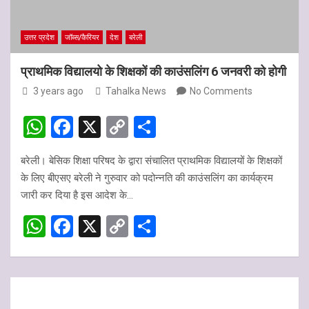
p
k
उत्तर प्रदेश
जॉब्स/कैरियर
देश
बरेली
प्राथमिक विद्यालयो के शिक्षकों की काउंसलिंग 6 जनवरी को होगी
3 years ago
Tahalka News
No Comments
W
F
X
C
S
h
a
o
h
बरेली। बेसिक शिक्षा परिषद के द्वारा संचालित प्राथमिक विद्यालयों के शिक्षकों
at
ce
py
ar
के लिए बीएसए बरेली ने गुरुवार को पदोन्नति की काउंसलिंग का कार्यक्रम
s
b
Li
e
जारी कर दिया है इस आदेश के…
A
o
n
W
F
X
C
S
p
o
k
h
a
o
h
p
k
at
ce
py
ar
s
b
Li
e