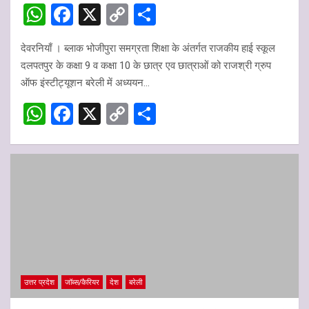
W
F
X
C
S
h
a
o
h
देवरनियाँ । ब्लाक भोजीपुरा समग्रता शिक्षा के अंतर्गत राजकीय हाई स्कूल
at
ce
py
ar
दलपतपुर के कक्षा 9 व कक्षा 10 के छात्र एव छात्राओं को राजश्री ग्रुप
s
b
Li
e
ऑफ इंस्टीट्यूशन बरेली में अध्ययन…
A
o
n
W
F
X
C
S
p
o
k
h
a
o
h
p
k
at
ce
py
ar
s
b
Li
e
A
o
n
p
o
k
p
k
उत्तर प्रदेश
जॉब्स/कैरियर
देश
बरेली