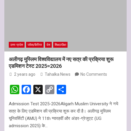
उत्तर प्रदेश
जॉब्स/कैरियर
देश
शिक्षा/दीक्षा
अलीगढ़ मुस्लिम विश्वविद्यालय में नए सत्र की प्रक्रिया शुरू
एडमिशन टेस्ट 2025=2026
2 years ago
Tahalka News
No Comments
W
F
X
C
S
h
a
o
h
Admission Test 2025-2026Aligarh Muslim University ने नये
at
ce
py
ar
सत्र के लिए एडमिशन की प्रक्रिया शुरू कर दी है। अलीगढ़ मुस्लिम
s
b
Li
e
यूनिवर्सिटी (AMU) ने 11th ग्यारहवीं और अंडर-ग्रेजुएट (UG
A
o
n
admission 2025) के…