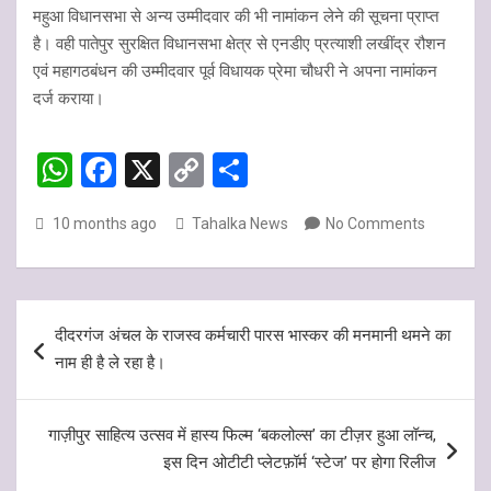
महुआ विधानसभा से अन्य उम्मीदवार की भी नामांकन लेने की सूचना प्राप्त
है। वही पातेपुर सुरक्षित विधानसभा क्षेत्र से एनडीए प्रत्याशी लखींद्र रौशन
एवं महागठबंधन की उम्मीदवार पूर्व विधायक प्रेमा चौधरी ने अपना नामांकन
दर्ज कराया।
W
F
X
C
S
h
a
o
h
10 months ago
Tahalka News
No Comments
at
ce
py
ar
s
b
Li
e
A
o
n
Post
p
o
k
दीदरगंज अंचल के राजस्व कर्मचारी पारस भास्कर की मनमानी थमने का
navigation
नाम ही है ले रहा है।
p
k
गाज़ीपुर साहित्य उत्सव में हास्य फिल्म ‘बकलोल्स’ का टीज़र हुआ लॉन्च,
इस दिन ओटीटी प्लेटफ़ॉर्म ‘स्टेज’ पर होगा रिलीज