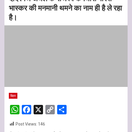
भास्कर की मनमानी थमने का नाम ही है ले रहा
है।
बिहार
W
F
X
C
S
h
a
o
h
Post Views:
146
at
ce
py
ar