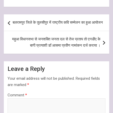
at
ce
py
ar
s
b
Li
e
A
o
n
Post
p
o
k
बलरामपुर जिले के तुलसीपुर में राष्ट्रीय कवि सम्मेलन का हुआ आयोजन
navigation
p
k
महुआ विधानसभा से जनशक्ति जनता दल से तेज प्रताप तो एनडीए के
बागी प्रत्याशी डॉ आसमा प्रवीण नामांकन दर्ज कराया ।
Leave a Reply
Your email address will not be published.
Required fields
are marked
*
Comment
*